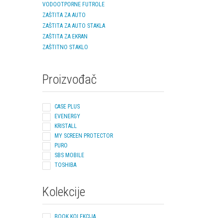
VODOOTPORNE FUTROLE
ZAŠTITA ZA AUTO
ZAŠTITA ZA AUTO STAKLA
ZAŠTITA ZA EKRAN
ZAŠTITNO STAKLO
Proizvođač
CASE PLUS
EVENERGY
KRISTALL
MY SCREEN PROTECTOR
PURO
SBS MOBILE
TOSHIBA
Kolekcije
SVE KOLEKCIJE
BOOK KOLEKCIJA