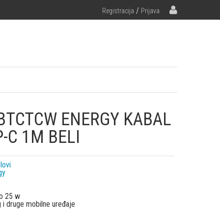
/
Registracija
Prijava
BTCTCW ENERGY KABAL
P-C 1M BELI
lovi
gy
o 25 w
 i druge mobilne uređaje