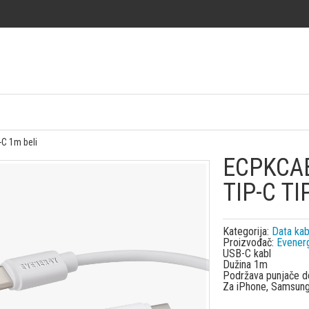
C 1m beli
ECPKCA
TIP-C TI
Kategorija:
Data kab
Proizvođač:
Evener
USB-C kabl
Dužina 1m
Podržava punjače d
Za iPhone, Samsung